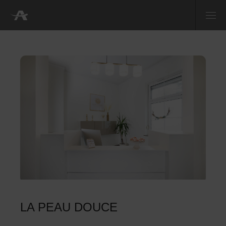
LA PEAU DOUCE